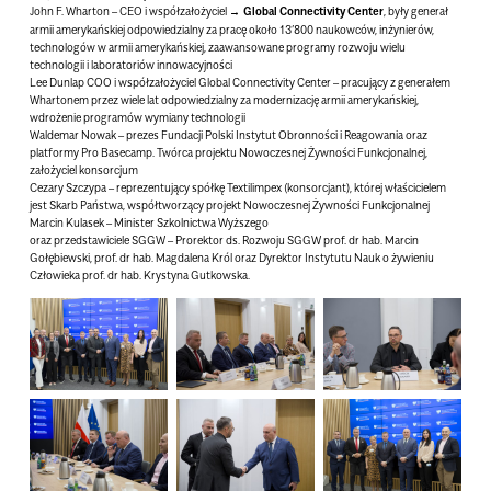
John F. Wharton – CEO i współzałożyciel
Global Connectivity Center
, były generał
armii amerykańskiej odpowiedzialny za pracę około 13’800 naukowców, inżynierów,
technologów w armii amerykańskiej, zaawansowane programy rozwoju wielu
technologii i laboratoriów innowacyjności
Lee Dunlap COO i współzałożyciel Global Connectivity Center – pracujący z generałem
Whartonem przez wiele lat odpowiedzialny za modernizację armii amerykańskiej,
wdrożenie programów wymiany technologii
Waldemar Nowak – prezes Fundacji Polski Instytut Obronności i Reagowania oraz
platformy Pro Basecamp. Twórca projektu Nowoczesnej Żywności Funkcjonalnej,
założyciel konsorcjum
Cezary Szczypa – reprezentujący spółkę Textilimpex (konsorcjant), której właścicielem
jest Skarb Państwa, współtworzący projekt Nowoczesnej Żywności Funkcjonalnej
Marcin Kulasek – Minister Szkolnictwa Wyższego
oraz przedstawiciele SGGW – Prorektor ds. Rozwoju SGGW prof. dr hab. Marcin
Gołębiewski, prof. dr hab. Magdalena Król oraz Dyrektor Instytutu Nauk o żywieniu
Człowieka prof. dr hab. Krystyna Gutkowska.