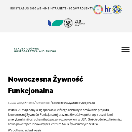
IRK
SYLABUS SGGW
E-HMS
INTRANET
E-SGGW
PROJEKTY
SZKOŁA GŁÓWNA
GOSPODARSTWA WIEJSKIEGO
Nowoczesna Żywność
Funkcjonalna
/
/
/
SGGW Witryn
Home
Aktualności
Nowoczesna Żywność Funkcjonalna
W dniu 29 maja odbyło się spotkanie, którego celem było omówienie projektu
Nowoczesnej Żywności Funkcjonalnej oraz możliwości współpracy z uczelniami
amerykańskimi i ośrodkami badawczo-rozwojowymi w USA. Goście odwiedzili również
nowo powstające Innowacyjne Centrum Nauk Żywieniowych SGGW.
W spotkaniu udział wzięli: