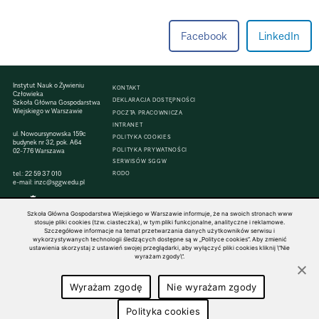
Facebook
LinkedIn
Instytut Nauk o Żywieniu
KONTAKT
Człowieka
DEKLARACJA DOSTĘPNOŚCI
Szkoła Główna Gospodarstwa
Wiejskiego w Warszawie
POCZTA PRACOWNICZA
INTRANET
ul. Nowoursynowska 159c
POLITYKA COOKIES
budynek nr 32, pok. A64
POLITYKA PRYWATNOŚCI
02-776 Warszawa
SERWISÓW SGGW
tel.:
22 59 37 010
RODO
e-mail:
inzc@sggw.edu.pl
Szkoła Główna Gospodarstwa Wiejskiego w Warszawie informuje, że na swoich stronach www
stosuje pliki cookies (tzw. ciasteczka), w tym pliki funkcjonalne, analityczne i reklamowe.
Szczegółowe informacje na temat przetwarzania danych użytkowników serwisu i
© 1816–2026 SGGW — ALL RIGHTS RESERVED
wykorzystywanych technologii śledzących dostępne są w „Polityce cookies”. Aby zmienić
ustawienia skorzystaj z ustawień swojej przeglądarki, aby wyłączyć pliki cookies kliknij \"Nie
wyrażam zgody\".
Wyrażam zgodę
Nie wyrażam zgody
Polityka cookies