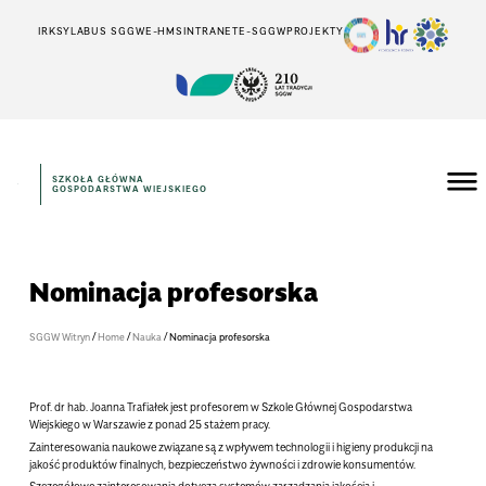
IRK
SYLABUS SGGW
E-HMS
INTRANET
E-SGGW
PROJEKTY
SZKOŁA GŁÓWNA
GOSPODARSTWA WIEJSKIEGO
Nominacja profesorska
/
/
/
SGGW Witryn
Home
Nauka
Nominacja profesorska
Prof. dr hab. Joanna Trafiałek jest profesorem w Szkole Głównej Gospodarstwa
Wiejskiego w Warszawie z ponad 25 stażem pracy.
Zainteresowania naukowe związane są z wpływem technologii i higieny produkcji na
jakość produktów finalnych, bezpieczeństwo żywności i zdrowie konsumentów.