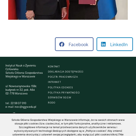
Facebook
LinkedIn
Instytut Nauk o Żywieniu
KONTAKT
Człowieka
DEKLARACJA DOSTĘPNOŚCI
Szkoła Główna Gospodarstwa
Wiejskiego w Warszawie
POCZTA PRACOWNICZA
INTRANET
ul. Nowoursynowska 159c
POLITYKA COOKIES
budynek nr 32, pok. A64
POLITYKA PRYWATNOŚCI
02-776 Warszawa
SERWISÓW SGGW
tel.:
22 59 37 010
RODO
e-mail:
inzc@sggw.edu.pl
Szkoła Główna Gospodarstwa Wiejskiego w Warszawie informuje, że na swoich stronach www
stosuje pliki cookies (tzw. ciasteczka), w tym pliki funkcjonalne, analityczne i reklamowe.
Szczegółowe informacje na temat przetwarzania danych użytkowników serwisu i
© 1816–2026 SGGW — ALL RIGHTS RESERVED
wykorzystywanych technologii śledzących dostępne są w „Polityce cookies”. Aby zmienić
ustawienia skorzystaj z ustawień swojej przeglądarki, aby wyłączyć pliki cookies kliknij \"Nie