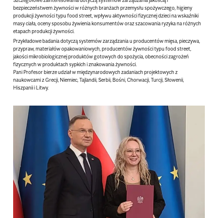
Szczegółowe zainteresowania dotyczą systemów zarządzania jakością i
bezpieczeństwem żywności w różnych branżach przemysłu spożywczego, higieny
produkcji żywności typu food street, wpływu aktywności fizycznej dzieci na wskaźniki
masy ciała, oceny sposobu żywienia konsumentów oraz szacowania ryzyka na różnych
etapach produkcji żywności.
Przykładowe badania dotyczą systemów zarządzania u producentów mięsa, pieczywa,
przypraw, materiałów opakowaniowych, producentów żywności typu food street,
jakości mikrobiologicznej produktów gotowych do spożycia, obecności zagrożeń
fizycznych w produktach sypkich i znakowania żywności.
Pani Profesor bierze udział w międzynarodowych zadaniach projektowych z
naukowcami z Grecji, Niemiec, Tajlandii, Serbii, Bośni, Chorwacji, Turcji, Słowenii,
Hiszpanii i Litwy.